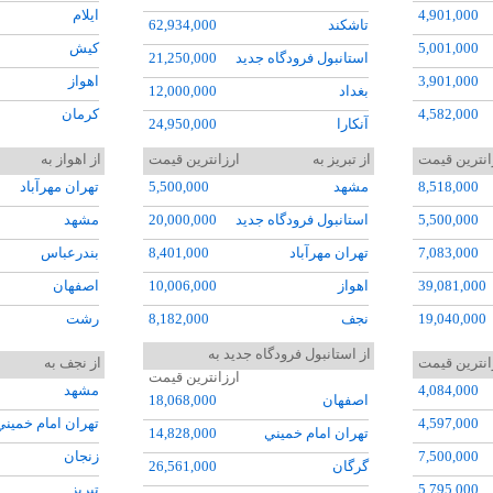
4,901,000
ايلام
تاشکند
62,934,000
5,001,000
کيش
استانبول فرودگاه جديد
21,250,000
3,901,000
اهواز
بغداد
12,000,000
4,582,000
کرمان
آنکارا
24,950,000
19,000,000
مشهد
مسکو ونوکووا
20,511,000
انترین قیمت
از تبريز به
ارزانترین قیمت
از اهواز به
15,000,000
اروميه
8,518,000
مشهد
5,500,000
تهران مهرآباد
دوشنبه
45,690,000
5,468,000
آبادان
5,500,000
استانبول فرودگاه جديد
20,000,000
مشهد
دبي
19,000,000
4,584,000
بوشهر
7,083,000
تهران مهرآباد
8,401,000
بندرعباس
مسقط
18,000,000
5,757,000
تبريز
39,081,000
اهواز
10,006,000
اصفهان
ايروان
17,205,000
6,317,000
سيرجان
19,040,000
نجف
8,182,000
رشت
ازمير
25,029,000
4,422,000
گرگان
34,030,000
کيش
4,597,000
شيراز
از استانبول فرودگاه جديد به
باکو
21,048,000
انترین قیمت
از نجف به
ارزانترین قیمت
48,520,000
رشت
8,516,000
باکو
25,047,000
نوشهر
کوالالامپور
85,020,000
4,084,000
مشهد
اصفهان
18,068,000
25,530,000
کرمانشاه
8,362,000
شيراز
7,316,000
تبريز
اسلام آباد
26,029,000
4,597,000
تهران امام خميني
تهران امام خميني
14,828,000
6,800,000
زاهدان
5,579,000
بندرعباس
12,229,000
اسپارتا
21,015,000
7,500,000
زنجان
گرگان
26,561,000
12,220,000
بيرجند
8,150,000
ازمير
25,015,000
باتومي
20,000,000
5,795,000
تبريز