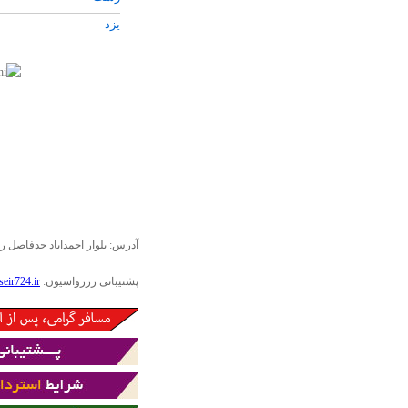
بوشهر
يزد
لاهور
اصفهان
کيش
شيراز
دبي
کرمان
يزد
مسقط
آدرس: بلوار احمداباد حدفاصل رضا 29و31پلاک 274 
پشتیبانی رزرواسیون:
989023535282-989023535287(پشتيبان