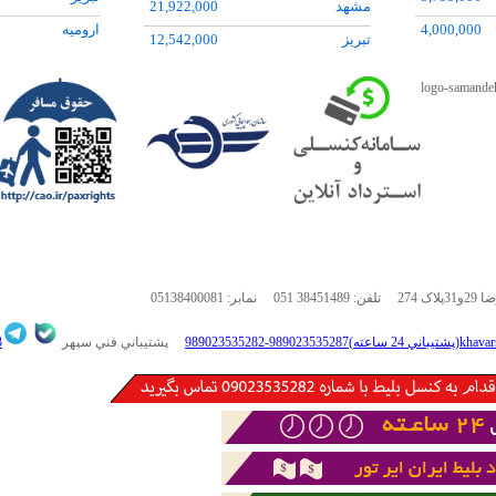
مشهد
21,922,000
12,227,000
تفليس
15,000,000
4,000,000
اروميه
تبريز
12,542,000
24,025,000
4,585,000
زاهدان
شيراز
23,108,000
8,106,000
4,000,000
اروميه
16,542,000
29,000,000
4,000,000
5,694,000
28,000,000
تلفن:
051 38451489
نمابر:
05138400081
ي 24 ساعته)khavarseir724.ir
پشتيباني فني سپهر
-